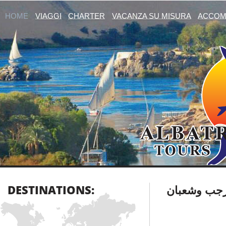
HOME
VIAGGI
CHARTER
VACANZA SU MISURA
ACCOM
DESTINATIONS:
جب وشعبان